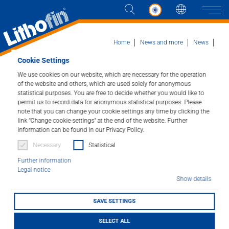
Languag
Naviga
Home
News and more
News
News detail
Cookie Settings
We use cookies on our website, which are necessary for the operation
Products
of the website and others, which are used solely for anonymous
Künftige Meister zu
statistical purposes. You are free to decide whether you would like to
permit us to record data for anonymous statistical purposes. Please
Solutions
Besuch in Wendlingen
note that you can change your cookie settings any time by clicking the
link "Change cookie-settings" at the end of the website. Further
News and more
information can be found in our Privacy Policy.
17/10/2024
Necessary
Statistical
Company
Further information
Legal notice
Show details
Contact
SAVE SETTINGS
DEALER LOCATOR
SELECT ALL