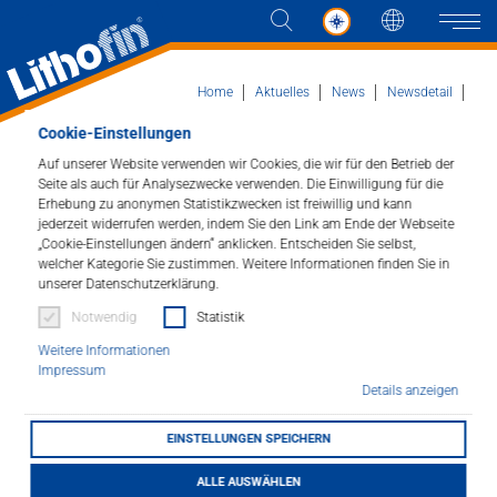
Sprache
Naviga
Home
Aktuelles
News
Newsdetail
Messe-Rückblick GaLaBau 2022
Cookie-Einstellungen
Auf unserer Website verwenden wir Cookies, die wir für den Betrieb der
Produkte
Seite als auch für Analysezwecke verwenden. Die Einwilligung für die
Messe-Rückblick
Erhebung zu anonymen Statistikzwecken ist freiwillig und kann
jederzeit widerrufen werden, indem Sie den Link am Ende der Webseite
Lösungen
GaLaBau 2022
„Cookie-Einstellungen ändern“ anklicken. Entscheiden Sie selbst,
welcher Kategorie Sie zustimmen. Weitere Informationen finden Sie in
Aktuelles
unserer Datenschutzerklärung.
19.09.2022
Notwendig
Statistik
Unternehmen
Weitere Informationen
Impressum
Details anzeigen
Kontakt
EINSTELLUNGEN SPEICHERN
HÄNDLERSUCHE
ALLE AUSWÄHLEN