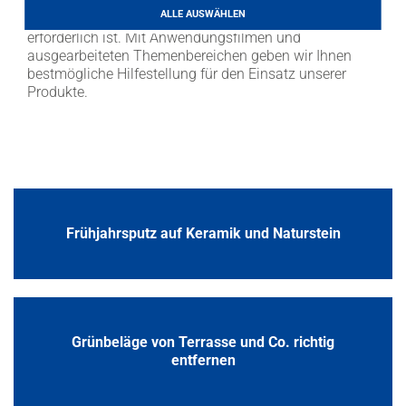
sich nicht alle Reiniger für jeden Einsatz eignen und
LITHOFINDER
ALLE AUSWÄHLEN
auch das ein oder andere Mal ein Spezialreiniger
Download
erforderlich ist. Mit Anwendungsfilmen und
ausgearbeiteten Themenbereichen geben wir Ihnen
bestmögliche Hilfestellung für den Einsatz unserer
Produkte.
Frühjahrsputz auf Keramik und Naturstein
Grünbeläge von Terrasse und Co. richtig
entfernen