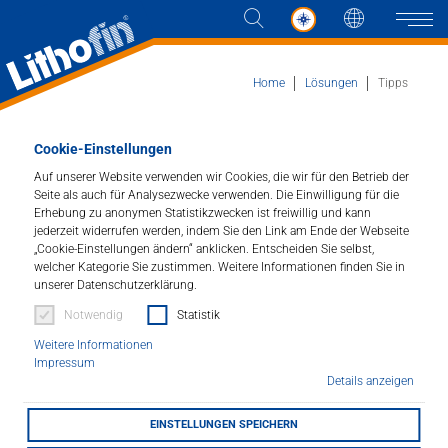
Sprache
Naviga
Home
Lösungen
Tipps
Cookie-Einstellungen
Lithofin-Tipps zur richtigen
Produkte
Auf unserer Website verwenden wir Cookies, die wir für den Betrieb der
Verarbeitung
Seite als auch für Analysezwecke verwenden. Die Einwilligung für die
Lösungen
Erhebung zu anonymen Statistikzwecken ist freiwillig und kann
jederzeit widerrufen werden, indem Sie den Link am Ende der Webseite
Ratschläge, Tipps und Anwendungsfilme
„Cookie-Einstellungen ändern“ anklicken. Entscheiden Sie selbst,
Aktuelles
welcher Kategorie Sie zustimmen. Weitere Informationen finden Sie in
unserer Datenschutzerklärung.
Wir haben uns Gedanken gemacht, wie wir Ihnen das
Unternehmen
auf den ersten Blick simple Thema "Reinigen, Schützen
Notwendig
Statistik
und Pflegen" mit möglichst vielen Tipps und
Weitere Informationen
Ratschlägen erklären können.
Kontakt
Impressum
Details anzeigen
Denn wer sich einmal mit den einzelnen
Reinigungsschritten für unterschiedliche Materialien
EINSTELLUNGEN SPEICHERN
HÄNDLERSUCHE
auseinander gesetzt hat, wird schnell feststellen, dass