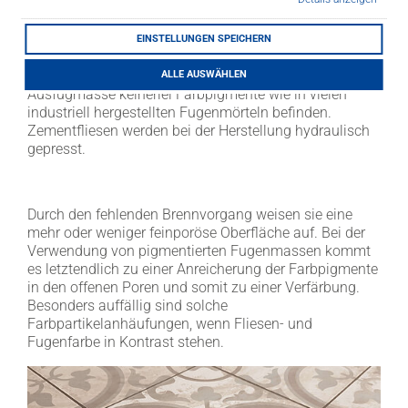
LITHOFINDER
Häufig wird für das Verfugen von Zementfliesen ein
Download
Selbstansatz aus zwei Teilen Trasszement und einem
EINSTELLUNGEN SPEICHERN
Teil feinen Quarzsand empfohlen. Diese
Vorgehensweise soll sicherstellen, dass sich in der
ALLE AUSWÄHLEN
Ausfugmasse keinerlei Farbpigmente wie in vielen
industriell hergestellten Fugenmörteln befinden.
Zementfliesen werden bei der Herstellung hydraulisch
gepresst.
Durch den fehlenden Brennvorgang weisen sie eine
mehr oder weniger feinporöse Oberfläche auf. Bei der
Verwendung von pigmentierten Fugenmassen kommt
es letztendlich zu einer Anreicherung der Farbpigmente
in den offenen Poren und somit zu einer Verfärbung.
Besonders auffällig sind solche
Farbpartikelanhäufungen, wenn Fliesen- und
Fugenfarbe in Kontrast stehen.