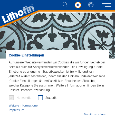
Sprache
Naviga
Produkte
Lösungen
Cookie-Einstellungen
Auf unserer Website verwenden wir Cookies, die wir für den Betrieb der
Aktuelles
Seite als auch für Analysezwecke verwenden. Die Einwilligung für die
Home
Lösungen
Tipps
Erhebung zu anonymen Statistikzwecken ist freiwillig und kann
Zementfliesen und farbige Fugen
jederzeit widerrufen werden, indem Sie den Link am Ende der Webseite
Unternehmen
„Cookie-Einstellungen ändern“ anklicken. Entscheiden Sie selbst,
welcher Kategorie Sie zustimmen. Weitere Informationen finden Sie in
unserer Datenschutzerklärung.
Zementfliesen und farbiges
Kontakt
Notwendig
Statistik
Fugenmaterial
Weitere Informationen
Geht das überhaupt?
HÄNDLERSUCHE
Impressum
Details anzeigen