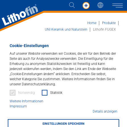
Sprache
Naviga
Home
Produkte
UNI Keramik und Naturstein
Lithofin FUGEX
Produkte
Cookie-Einstellungen
Lithofin FUGEX
Auf unserer Website verwenden wir Cookies, die wir für den Betrieb der
Lösungen
Seite als auch für Analysezwecke verwenden. Die Einwilligung für die
Entferner für Pflasterfugenreste.
Erhebung zu anonymen Statistikzwecken ist freiwillig und kann
jederzeit widerrufen werden, indem Sie den Link am Ende der Webseite
Aktuelles
Artikelnummer : 057
„Cookie-Einstellungen ändern“ anklicken. Entscheiden Sie selbst,
welcher Kategorie Sie zustimmen. Weitere Informationen finden Sie in
unserer Datenschutzerklärung.
Unternehmen
Entfernt Reste von ein- und zweikomponentigen
Notwendig
Statistik
Pflasterfugenmörteln. Geeignet für keramische
Oberflächen, Naturstein und unbeschichtetem
Kontakt
Weitere Informationen
Betonwerkstein.
Impressum
Details anzeigen
HÄNDLERSUCHE
EINSTELLUNGEN SPEICHERN