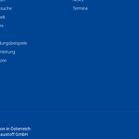
rsuche
Termine
hek
re
ungsbeispiele
nleitung
nzen
ion in Österreich:
austoff GmbH