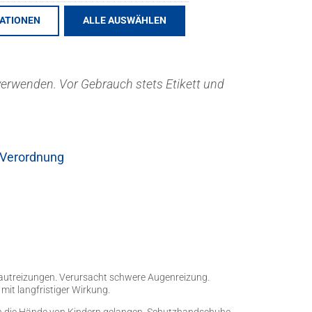
MATIONEN
ALLE AUSWÄHLEN
verwenden. Vor Gebrauch stets Etikett und
-Verordnung
autreizungen. Verursacht schwere Augenreizung.
it langfristiger Wirkung.
in die Hände von Kindern gelangen. Schutzhandschuhe