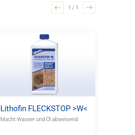
1 / 1
previous
next
Lithofin FLECKSTOP >W<
Macht Wasser und Öl abweisend.