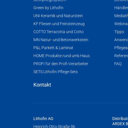
Green by Lithofin
Händle
UNI Keramik und Naturstein
Mediat
KF Fliesen und Feinsteinzeug
Webina
COTTO Terracotta und Cotto
Tipps
MN Natur- und Betonwerkstein
Anwend
P&L Parkett & Laminat
Pflegea
HOME Produkte rund um's Haus
Refere
PROFI für den Profi-Verarbeiter
FAQ
SETS Lithofin Pflege-Sets
Kontakt
Lithofin AG
Distribut
ARDEX B
Heinrich-Otto-Straße 36