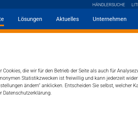
HÄNDLERSUCHE
LI
te
Lösungen
Aktuelles
Unternehmen
Home
Produkte
MN Natur- und Betonwerkstein
Lithofin MN Stein-Rein
in
flächen im Außenbereich.
 Cookies, die wir für den Betrieb der Seite als auch für Analys
anonymen Statistikzwecken ist freiwillig und kann jederzeit wide
tellungen ändern“ anklicken. Entscheiden Sie selbst, welcher K
er Datenschutzerklärung.
emeinschmutz von Grabsteinen und anderen Steinflächen i
Produkttyp: mildalkalische
leicht anzuwenden