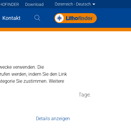
Österreich - Deutsch
THOFINDER
Download
Deutsch
Kontakt
Deutsch
Deutsch
Francais
Francais
ezwecke verwenden. Die
rrufen werden, indem Sie den Link
ategorie Sie zustimmen. Weitere
m Außenbereich innerhalb weniger Tage.
r Spezialreiniger
Details anzeigen