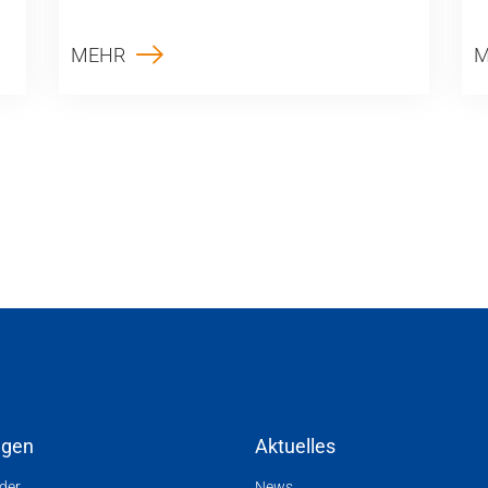
MEHR
M
ngen
Aktuelles
nder
News