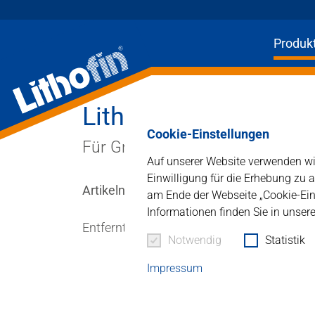
Produk
Lithofin MN Stein-Re
Produkte
Cookie-Einstellungen
Für Grabsteine und andere Stein
Lösungen
Auf unserer Website verwenden wir
Einwilligung für die Erhebung zu 
Artikelnummer : 164
Aktuelles
am Ende der Webseite „Cookie-Eins
Informationen finden Sie in unser
Entfernt selbsttätig Grünbeläge und Allg
Unternehmen
Notwendig
Statistik
Kontakt
Impressum