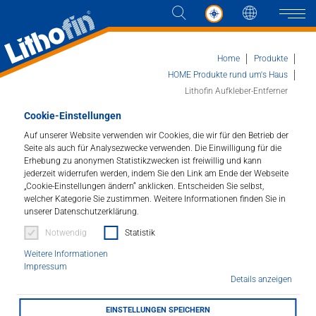
Sprache
Naviga
Home
Produkte
HOME Produkte rund um's Haus
Lithofin Aufkleber-Entferner
Produkte
Cookie-Einstellungen
Auf unserer Website verwenden wir Cookies, die wir für den Betrieb der
Lithofin Aufkleber-Entferner
Lösungen
Seite als auch für Analysezwecke verwenden. Die Einwilligung für die
Erhebung zu anonymen Statistikzwecken ist freiwillig und kann
Entfernt Aufkleber schnell und schonend.
jederzeit widerrufen werden, indem Sie den Link am Ende der Webseite
Aktuelles
„Cookie-Einstellungen ändern“ anklicken. Entscheiden Sie selbst,
welcher Kategorie Sie zustimmen. Weitere Informationen finden Sie in
Artikelnummer : 308
unserer Datenschutzerklärung.
Unternehmen
Notwendig
Statistik
Löst Aufkleber und Etiketten aller Art und entfernt
Klebstoffreste von nahezu allen Oberflächen wie z.B.
Kontakt
Weitere Informationen
Stein, Glas, Kunststoff. Entfernt auch Gummi, Teer u.ä.
Impressum
Details anzeigen
HÄNDLERSUCHE
EINSTELLUNGEN SPEICHERN