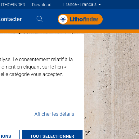
France - Francais
LITHOFINDER
Download
Deutsch
Contacter
English
English
English
Deutsch
alyse. Le consentement relatif à la
moment en cliquant sur le lien «
Deutsch
Francais
elle catégorie vous acceptez.
Francais
Francais
Nederlands - BE
Nederlands
Afficher les détails
TIONS
TOUT SÉLECTIONNER