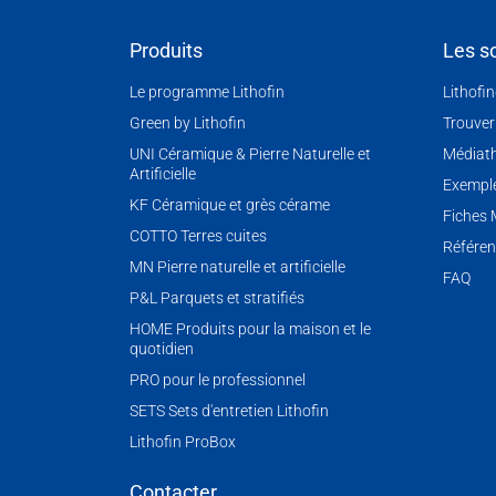
Produits
Les so
Le programme Lithofin
Lithofi
Green by Lithofin
Trouver
UNI Céramique & Pierre Naturelle et
Médiat
Artificielle
Exemple
KF Céramique et grès cérame
Fiches
COTTO Terres cuites
Référen
MN Pierre naturelle et artificielle
FAQ
P&L Parquets et stratifiés
HOME Produits pour la maison et le
quotidien
PRO pour le professionnel
SETS Sets d'entretien Lithofin
Lithofin ProBox
Contacter