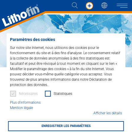
Langue
Naviga
Paramètres des cookies
Produits
Sur notre site Internet, nous utilisons des cookies pour le
fonctionnement du site et à des fins d’analyse. Le consentement relatif
à la collecte de données anonymisées à des fins statistiques est
Les solutions
facultatif et peut être révoqué à tout moment en cliquant sur le lien «
Modifier le paramétrage des cookies » à la fin du site Internet. Vous
pouvez décider vous-même quelle catégorie vous acceptez. Vous
Actualités et plus
Home
Les solutions
trouverez de plus amples informations dans notre Déclaration de
Trouver un distributeur
protection des données.
Entreprise
Nécessaires
Statistiques
Plus d'informations
Lithofin se base sur un
Contacter
Mention légale
Afficher les détails
réseau national de
DISTRIBUTEUR
revendeurs
ENREGISTRER LES PARAMÈTRES