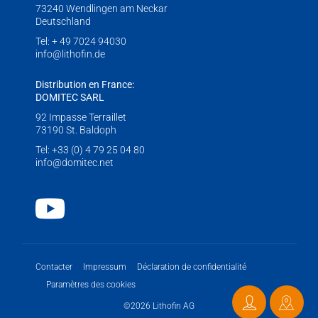
73240 Wendlingen am Neckar
Deutschland
Tel:
+ 49 7024 94030
info@lithofin.de
Distribution en France:
DOMITEC SARL
92 Impasse Terraillet
73190 St. Baldoph
Tel:
+33 (0) 4 79 25 04 80
info@domitec.net
Youtube
Contacter
Impressum
Déclaration de confidentialité
Paramètres des cookies
©2026 Lithofin AG
Contacter
Points