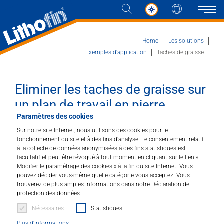
Langue
Naviga
Home
Les solutions
Exemples d'application
Taches de graisse
Produits
Eliminer les taches de graisse sur
un plan de travail en pierre
Les solutions
Paramètres des cookies
naturelle
Actualités et plus
Sur notre site Internet, nous utilisons des cookies pour le
Avec une imprégnation, vous évitez les taches
fonctionnement du site et à des fins d’analyse. Le consentement relatif
sur votre pierre naturelle
à la collecte de données anonymisées à des fins statistiques est
Entreprise
facultatif et peut être révoqué à tout moment en cliquant sur le lien «
Modifier le paramétrage des cookies » à la fin du site Internet. Vous
pouvez décider vous-même quelle catégorie vous acceptez. Vous
Contacter
trouverez de plus amples informations dans notre Déclaration de
protection des données.
Nécessaires
Statistiques
DISTRIBUTEUR
Plus d'informations