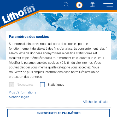
Langue
Naviga
Paramètres des cookies
Produits
Sur notre site Internet, nous utilisons des cookies pour le
fonctionnement du site et à des fins d’analyse. Le consentement relatif
Les solutions
à la collecte de données anonymisées à des fins statistiques est
facultatif et peut être révoqué à tout moment en cliquant sur le lien «
Modifier le paramétrage des cookies » à la fin du site Internet. Vous
Actualités et plus
pouvez décider vous-même quelle catégorie vous acceptez. Vous
Home
Les solutions
trouverez de plus amples informations dans notre Déclaration de
Trouver un distributeur
protection des données.
Entreprise
Nécessaires
Statistiques
Lithofin se base sur un
Plus d'informations
Contacter
Mention légale
réseau national de
Afficher les détails
DISTRIBUTEUR
revendeurs
ENREGISTRER LES PARAMÈTRES