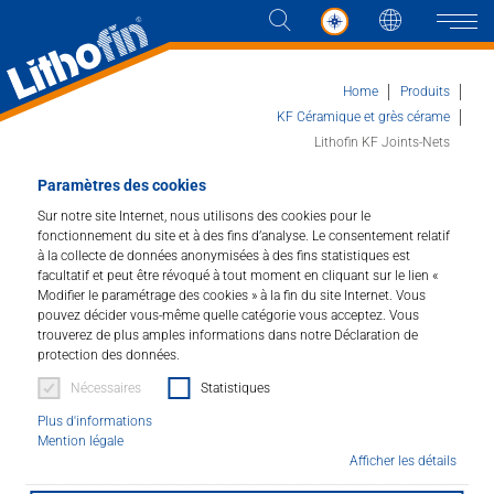
Langue
Naviga
Home
Produits
KF Céramique et grès cérame
Lithofin KF Joints-Nets
Produits
Paramètres des cookies
Lithofin KF Joints-Nets
Sur notre site Internet, nous utilisons des cookies pour le
Les solutions
fonctionnement du site et à des fins d’analyse. Le consentement relatif
à la collecte de données anonymisées à des fins statistiques est
Crée des joints propres.
facultatif et peut être révoqué à tout moment en cliquant sur le lien «
Actualités et plus
Modifier le paramétrage des cookies » à la fin du site Internet. Vous
Art.Nr. : 115
pouvez décider vous-même quelle catégorie vous acceptez. Vous
trouverez de plus amples informations dans notre Déclaration de
Entreprise
protection des données.
Nettoie les joints. Redonne leur couleur originale aux
joints sur mur et sol. Elimine l’huile ainsi que les dépôts
Nécessaires
Statistiques
Contacter
de gras et de salissure sur les joints dans la cuisine et
Plus d'informations
la salle de bains. Ils deviennent sains, propres et frais
Mention légale
Afficher les détails
DISTRIBUTEUR