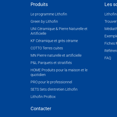
Produits
Les so
Le programme Lithofin
Lithofi
Green by Lithofin
Trouver
UNI Céramique & Pierre Naturelle et
Médiat
Artificielle
Exemple
KF Céramique et grès cérame
Fiches
COTTO Terres cuites
Référen
MN Pierre naturelle et artificielle
FAQ
P&L Parquets et stratifiés
HOME Produits pour la maison et le
quotidien
PRO pour le professionnel
SETS Sets d'entretien Lithofin
Lithofin ProBox
Contacter