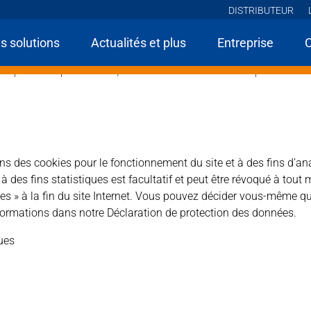
DISTRIBUTEUR
s solutions
Actualités et plus
Entreprise
me
Produits
UNI Céramique & Pierre Naturelle et Artificielle
Lithofin LÖ
sons des cookies pour le fonctionnement du site et à des fins d’an
des fins statistiques est facultatif et peut être révoqué à tout 
es » à la fin du site Internet. Vous pouvez décider vous-même qu
ormations dans notre Déclaration de protection des données.
ques
, le goudron, les taches d’huile et de graisse tenaces, les re
au.