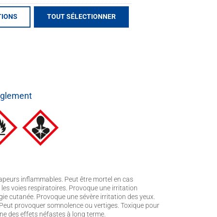
t à base de solvants
TIONS
TOUT SÉLECTIONNER
èglement
apeurs inflammables. Peut être mortel en cas
les voies respiratoires. Provoque une irritation
gie cutanée. Provoque une sévère irritation des yeux.
es. Peut provoquer somnolence ou vertiges. Toxique pour
ne des effets néfastes à long terme.