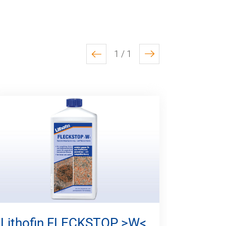
1 / 1
previous
next
Lithofin FLECKSTOP >W<