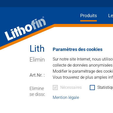
Produits
Le
Ho
Produits
Lithofin LÖSEFIX
Paramètres des cookies
Les solutions
Eliminateur d'huile et de cire.
Sur notre site Internet, nous utili
collecte de données anonymisées à 
Actualités et plus
Modifier le paramétrage des cooki
Art.Nr. : 018
Vous trouverez de plus amples inf
Entreprise
Nécessaires
Statisti
Elimine les couches de cire, de vitrification
se dissolvent et sont ensuite lavables à l’e
Contacter
Mention légale