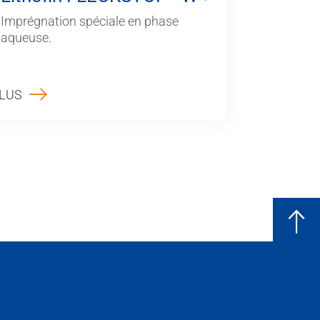
Imprégnation spéciale en phase
aqueuse.
LUS