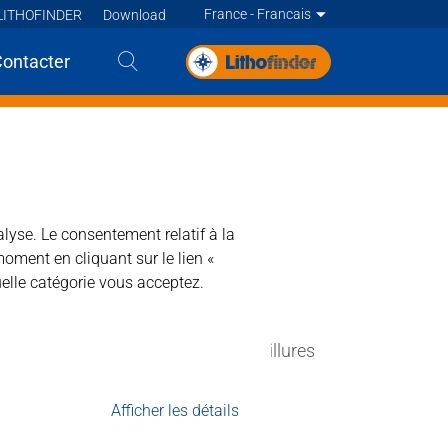
France - Francais
LITHOFINDER
Download
Deutsch
Contacter
English
SEFIX
English
English
English
Deutsch
alyse. Le consentement relatif à la
moment en cliquant sur le lien «
Deutsch
Francais
elle catégorie vous acceptez.
Francais
Francais
Nederlands - BE
stes de peinture et de colle. Les souillures
Nederlands
Afficher les détails