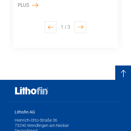
PLUS
1 / 3
previous
next
Lithofin AG
Heinrich-Otto-Straße 36
73240 Wendlingen am Neckar
Deutschland