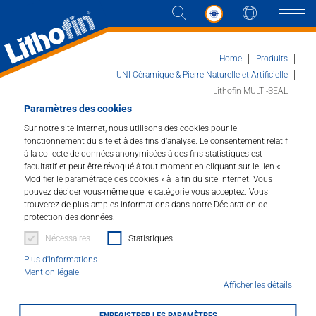
Langue
Naviga
Home
Produits
UNI Céramique & Pierre Naturelle et Artificielle
Lithofin MULTI-SEAL
Produits
Paramètres des cookies
Sur notre site Internet, nous utilisons des cookies pour le
Lithofin MULTI-SEAL
fonctionnement du site et à des fins d’analyse. Le consentement relatif
Les solutions
à la collecte de données anonymisées à des fins statistiques est
Film protecteur satiné.
facultatif et peut être révoqué à tout moment en cliquant sur le lien «
Actualités et plus
Modifier le paramétrage des cookies » à la fin du site Internet. Vous
pouvez décider vous-même quelle catégorie vous acceptez. Vous
Art.Nr. : 095
trouverez de plus amples informations dans notre Déclaration de
Entreprise
protection des données.
Vitrification acrylique particulièrement adaptée aux
Nécessaires
Statistiques
surfaces très sollicitées. Réduit l’encrassement des
Contacter
Plus d'informations
sols rugueux tout en apportant une finition satinée.
Mention légale
Pour la terre cuite, la pierre et le béton. Convient à la
Afficher les détails
rénovation des surfaces brillantes usées.
DISTRIBUTEUR
ENREGISTRER LES PARAMÈTRES