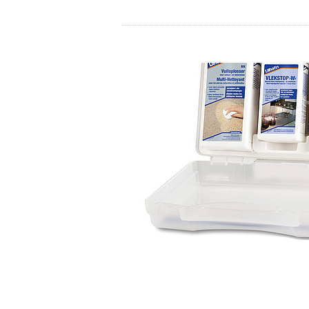
LITHOFINDER
Download