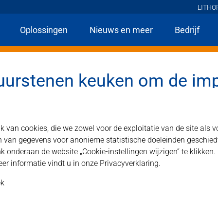
LITHO
Oplossingen
Nieuws en meer
Bedrijf
ducten
SETS Lithofin Onderhoudssets
Onderhoudsset 227: Natuurstenen k
urstenen keuken om de imp
van cookies, die we zowel voor de exploitatie van de site als 
an gegevens voor anonieme statistische doeleinden geschiedt vri
k onderaan de website „Cookie-instellingen wijzigen“ te klikken.
r informatie vindt u in onze Privacyverklaring.
oor alle natuurstenen werkbladen voor het opnieuw impre
ek
al voor de dagelijkse reiniging van keukenbladen.