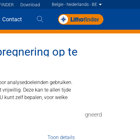
Belgie - Nederlands - BE
FINDER
Download
Deutsch
Contact
Francais
Nederlands - BE
euken (koffer)
Nederlands
regnering op te
voor analysedoeleinden gebruiken.
jwillig. Deze kan te allen tijde
 U kunt zelf bepalen, voor welke
gneren of opfrissen van een geïmpregneerd
Toon details