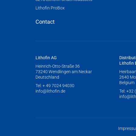
Lithofin ProBox
Contact
Lithofin AG
Distribut
Lithofin
Heinrich-Otto-Straße 36
73240 Wendlingen am Neckar
Heirbaa
Deutschland
2640 Mor
Belgium
Tel:
+ 49 7024 94030
info@lithofin.de
Tel:
+32 
info@lit
Impress