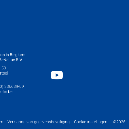
ion in Belgium:
 BeNeLux B.V.
n 50
Youtube
tsel
(0) 336639-09
hofin.be
um
Verklaring van gegevensbeveiliging
Cookie-instellingen
©2026 Li