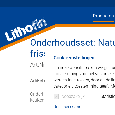
Producten
Home
Pro
Onderhoudsset: Natu
Producten
frissen (koffer)
Cookie-instellingen
Oplossingen
Art.Nr. 227-75
Op onze website maken we gebruik 
Nieuws en meer
Toestemming voor het verzamelen v
worden ingetrokken, door op de lin
Artikel nummer : 227-75
Bedrijf
categorie u toestemming geeft. Mee
Onderhoudsset in een kunststof koffer: V
Noodzakelijk
Statisti
Contact
keukenblad. Lithofin MN Easy-Clean is idea
Rechtsverklaring