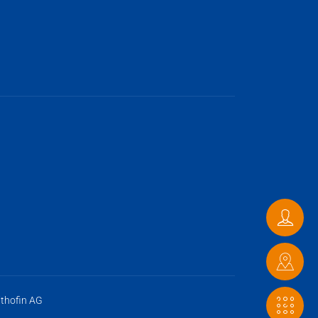
Conta
Verde
thofin AG