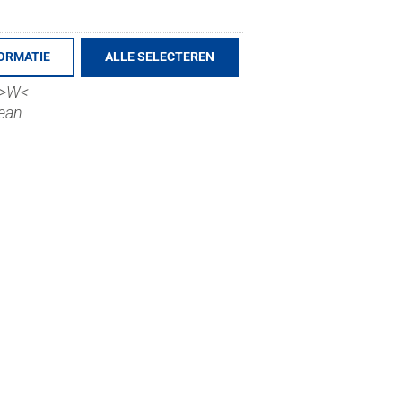
ORMATIE
ALLE SELECTEREN
osser
 >W<
lean