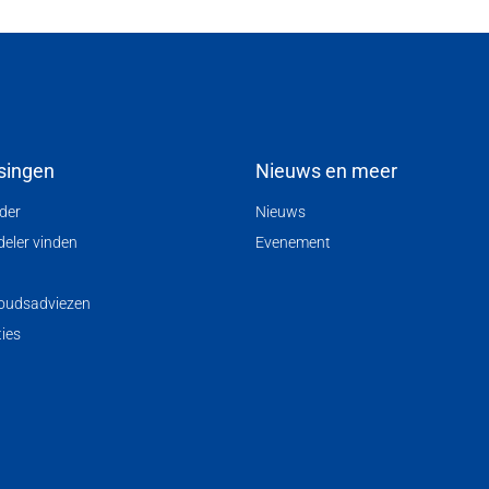
singen
Nieuws en meer
nder
Nieuws
deler vinden
Evenement
oudsadviezen
ties