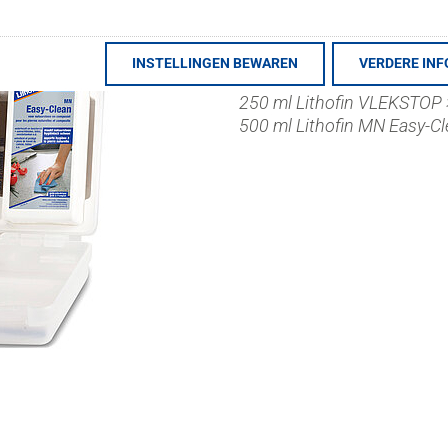
Deze set bevat:
INSTELLINGEN BEWAREN
VERDERE INF
500 ml Lithofin MN Vuilopl
250 ml Lithofin VLEKSTOP
500 ml Lithofin MN Easy-C