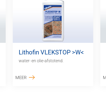
Lithofin VLEKSTOP >W<
water- en olie-afstotend.
MEER
M