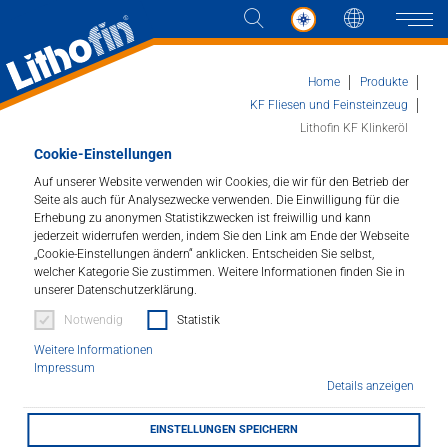
Sprache
Naviga
Home
Produkte
KF Fliesen und Feinsteinzeug
Lithofin KF Klinkeröl
Produkte
Cookie-Einstellungen
Auf unserer Website verwenden wir Cookies, die wir für den Betrieb der
Lithofin KF Klinkeröl
Seite als auch für Analysezwecke verwenden. Die Einwilligung für die
Lösungen
Erhebung zu anonymen Statistikzwecken ist freiwillig und kann
Kräftigt die natürliche Farbe.
jederzeit widerrufen werden, indem Sie den Link am Ende der Webseite
„Cookie-Einstellungen ändern“ anklicken. Entscheiden Sie selbst,
Aktuelles
welcher Kategorie Sie zustimmen. Weitere Informationen finden Sie in
Artikelnummer : 120
unserer Datenschutzerklärung.
Unternehmen
Notwendig
Statistik
Für alle Beläge aus saugfähigen, unglasierten Fliesen,
Weitere Informationen
Klinker, Ton- und Ziegelplatten. Ergibt ein frisches
Kontakt
Impressum
Aussehen, Flecken sind weniger sichtbar und die Pflege
Details anzeigen
ist erleichtert. Wirksam innen: mehrere Jahre, außen:
bis zu 6 Monate.
HÄNDLERSUCHE
EINSTELLUNGEN SPEICHERN