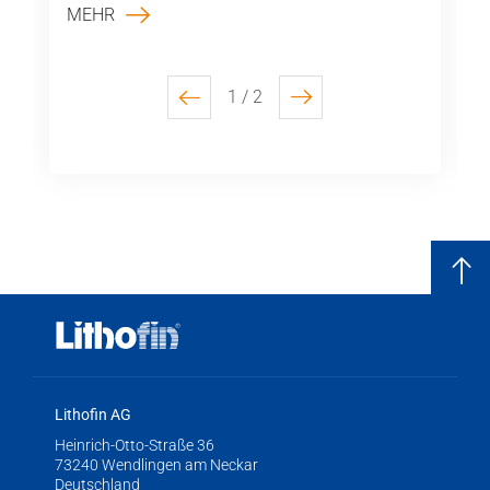
MEHR
1 / 2
previous
next
Lithofin AG
Heinrich-Otto-Straße 36
73240 Wendlingen am Neckar
Deutschland