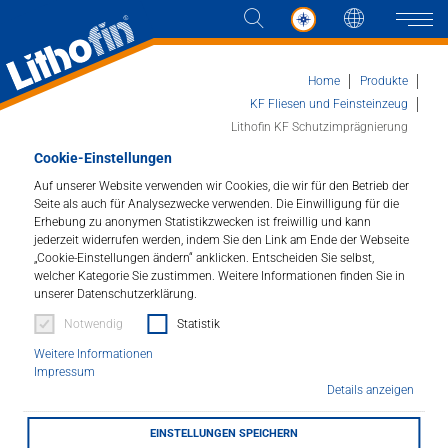
Sprache
Naviga
Home
Produkte
KF Fliesen und Feinsteinzeug
Lithofin KF Schutzimprägnierung
Produkte
Cookie-Einstellungen
Auf unserer Website verwenden wir Cookies, die wir für den Betrieb der
Lithofin KF Schutzimprägnierung
Lösungen
Seite als auch für Analysezwecke verwenden. Die Einwilligung für die
Erhebung zu anonymen Statistikzwecken ist freiwillig und kann
Imprägnierung für Keramikfliesen.
jederzeit widerrufen werden, indem Sie den Link am Ende der Webseite
Aktuelles
„Cookie-Einstellungen ändern“ anklicken. Entscheiden Sie selbst,
welcher Kategorie Sie zustimmen. Weitere Informationen finden Sie in
Artikelnummer : 183
unserer Datenschutzerklärung.
Unternehmen
Notwendig
Statistik
Wassergelöste Imprägnierung mit hohem
Eindringvermögen speziell zur Erstbehandlung neuer
Weitere Informationen
Kontakt
unglasierter Keramikoberflächen. Die wasser- und
Impressum
ölabweisende Wirkung schützt weitgehend vor Flecken,
Details anzeigen
verringert die Verschmutzung und erleichtert die
HÄNDLERSUCHE
Unterhaltspflege. Verarbeitung auch in bewohnten
EINSTELLUNGEN SPEICHERN