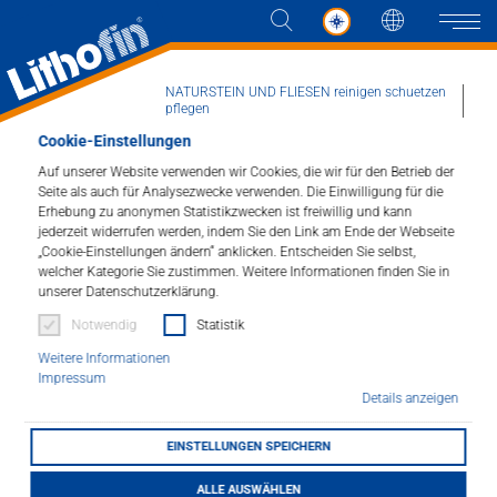
Sprache
Naviga
NATURSTEIN UND FLIESEN reinigen schuetzen
pflegen
Aktuelles
News
Newsdetail
Cookie-Einstellungen
Weltmeisterschaft der Berufe in Lyon
Produkte
Auf unserer Website verwenden wir Cookies, die wir für den Betrieb der
Seite als auch für Analysezwecke verwenden. Die Einwilligung für die
Erhebung zu anonymen Statistikzwecken ist freiwillig und kann
Lösungen
jederzeit widerrufen werden, indem Sie den Link am Ende der Webseite
Weltmeisterschaft der
„Cookie-Einstellungen ändern“ anklicken. Entscheiden Sie selbst,
welcher Kategorie Sie zustimmen. Weitere Informationen finden Sie in
Berufe in Lyon
Aktuelles
unserer Datenschutzerklärung.
Notwendig
Statistik
15.09.2024
Unternehmen
Weitere Informationen
Impressum
Kontakt
Details anzeigen
EINSTELLUNGEN SPEICHERN
HÄNDLERSUCHE
ALLE AUSWÄHLEN