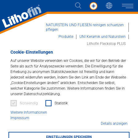
Sprache
Naviga
NATURSTEIN UND FLIESEN reinigen schuetzen
pflegen
Produkte
UNI Keramik und Naturstein
Lithofin Fleckstop PLUS
Produkte
Cookie-Einstellungen
Auf unserer Website verwenden wir Cookies, die wir für den Betrieb der
Lösungen
Lithofin Fleckstop PLUS
Seite als auch für Analysezwecke verwenden. Die Einwilligung für die
Erhebung zu anonymen Statistikzwecken ist freiwillig und kann
Imprägnierung mit Farbvertiefung.
jederzeit widerrufen werden, indem Sie den Link am Ende der Webseite
Aktuelles
„Cookie-Einstellungen ändern“ anklicken. Entscheiden Sie selbst,
welcher Kategorie Sie zustimmen. Weitere Informationen finden Sie in
Artikelnummer : 188
Unternehmen
unserer Datenschutzerklärung.
Notwendig
Statistik
Macht Öl und Wasser abweisend, schützt gegen
Kontakt
Flecken und verstärkt die Farbe. Für saugfähige,
Weitere Informationen
Impressum
insbesondere raue und neue Steinflächen.
Details anzeigen
HÄNDLERSUCHE
EINSTELLUNGEN SPEICHERN