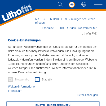
Sprache
Naviga
NATURSTEIN UND FLIESEN reinigen schuetzen
pflegen
Produkte
PROFI für den Profi-Verarbeiter
Lithofin FVE
Produkte
Cookie-Einstellungen
Auf unserer Website verwenden wir Cookies, die wir für den Betrieb der
Lösungen
Lithofin FVE
Seite als auch für Analysezwecke verwenden. Die Einwilligung für die
Erhebung zu anonymen Statistikzwecken ist freiwillig und kann
Extra starker Farbvertiefer.
jederzeit widerrufen werden, indem Sie den Link am Ende der Webseite
Aktuelles
„Cookie-Einstellungen ändern“ anklicken. Entscheiden Sie selbst,
welcher Kategorie Sie zustimmen. Weitere Informationen finden Sie in
Artikelnummer : 045
Unternehmen
unserer Datenschutzerklärung.
Notwendig
Statistik
Schnelltrocknende Imprägnierung für dunklen
Kontakt
Naturstein mit polierten, geschliffenen, satinierten u.ä.
Weitere Informationen
Impressum
Oberflächen. Schützt Küchenarbeitsplatten und andere
Details anzeigen
Kleinflächen vor Wasser- und Ölflecken. Verstärkt die
Farbe und erhält dabei die natürliche Gesteinsstruktur.
HÄNDLERSUCHE
EINSTELLUNGEN SPEICHERN