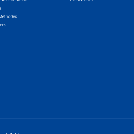
s
 Méthodes
ces