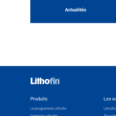
Actualités
Produits
Les so
Le programme Lithofin
Lithofi
Green by Lithofin
Trouver