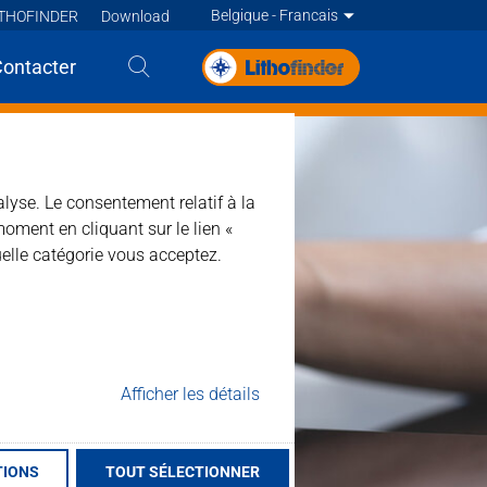
Belgique - Francais
ITHOFINDER
Download
Deutsch
Contacter
English
English
English
English
alyse. Le consentement relatif à la
moment en cliquant sur le lien «
Deutsch
elle catégorie vous acceptez.
Deutsch
Francais
Francais
Francais
Nederlands - BE
Afficher les détails
Nederlands
TIONS
TOUT SÉLECTIONNER