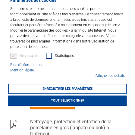
Paramètres des cookies
LITHOFINDER
cuite
Sur notre site Internet, nous utilisons des cookies pour le
Download
fonctionnement du site et à des fins d’analyse. Le consentement relatif
à la collecte de données anonymisées à des fins statistiques est
Nettoyage, protection et entretien des plans
pdf
facultatif et peut être révoqué à tout moment en cliquant sur le lien «
de travail en céramique de cuisine
Modifier le paramétrage des cookies » à la fin du site Internet. Vous
pouvez décider vous-même quelle catégorie vous acceptez. Vous
Fiche Méthode
trouverez de plus amples informations dans notre Déclaration de
506 KB
protection des données.
TÉLÉCHARGER
Nécessaires
Statistiques
Plus d'informations
Mention légale
Salle de bain : Nettoyage et entretien des
pdf
Afficher les détails
céramiques dans la salle de bain
Fiche Méthod
ENREGISTRER LES PARAMÈTRES
353 KB
TOUT SÉLECTIONNER
TÉLÉCHARGER
Nettoyage, protection et entretien de la
pdf
porcelaine en grès (lappato ou poli) à
l’intérieur