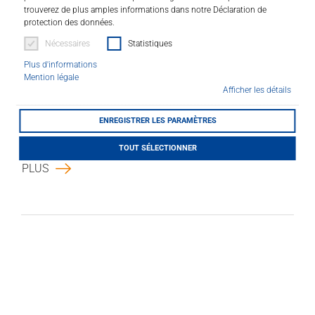
trouverez de plus amples informations dans notre Déclaration de
protection des données.
Nécessaires
Statistiques
Plus d'informations
Mention légale
Afficher les détails
NEW Lithofin MN Betoncoating
ENREGISTRER LES PARAMÈTRES
01.04.2026
Une famille de produits en trois couleurs.
TOUT SÉLECTIONNER
PLUS