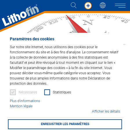
Langue
Naviga
Paramètres des cookies
Produits
Sur notre site Internet, nous utilisons des cookies pour le
fonctionnement du site et à des fins d’analyse. Le consentement relatif
à la collecte de données anonymisées à des fins statistiques est
Les solutions
facultatif et peut être révoqué à tout moment en cliquant sur le lien «
Modifier le paramétrage des cookies » à la fin du site Internet. Vous
pouvez décider vous-même quelle catégorie vous acceptez. Vous
Actualités et plus
Home
Les solutions
Lithofinder
trouverez de plus amples informations dans notre Déclaration de
protection des données.
Entreprise
Nécessaires
Statistiques
Lithofinder.
Plus d'informations
Contacter
Mention légale
Pour la recherche individuelle de
Afficher les détails
produits.
DISTRIBUTEUR
ENREGISTRER LES PARAMÈTRES