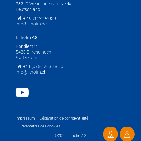
73240 Wendlingen am Neckar
Deutschland
Tel:
+ 49 7024 94030
info@lithofin.de
Lithofin AG
Böndlern 2
5420 Ehrendingen
Switzerland
Tel:
+41 (0) 56 203 18 50
info@lithofin.ch
Youtube
Impressum
Déclaration de confidentialité
Paramètres des cookies
©2026 Lithofin AG
Contacter
Points