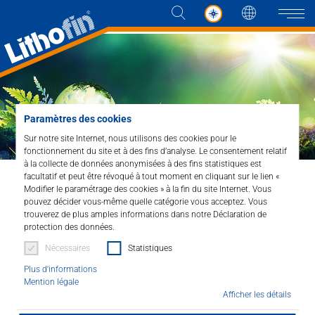
Langue
Naviga
Produits
Paramètres des cookies
Sur notre site Internet, nous utilisons des cookies pour le
Les solutions
fonctionnement du site et à des fins d’analyse. Le consentement relatif
à la collecte de données anonymisées à des fins statistiques est
facultatif et peut être révoqué à tout moment en cliquant sur le lien «
Actualités et plus
Home
Entreprise
Modifier le paramétrage des cookies » à la fin du site Internet. Vous
Environnement et sécurité
pouvez décider vous-même quelle catégorie vous acceptez. Vous
Entreprise
trouverez de plus amples informations dans notre Déclaration de
protection des données.
Système de gestion de
Nécessaires
Statistiques
Contacter
Plus d'informations
l'environnement. Sécurité.
Mention légale
Afficher les détails
DISTRIBUTEUR
Protection des employés, des utilisateurs