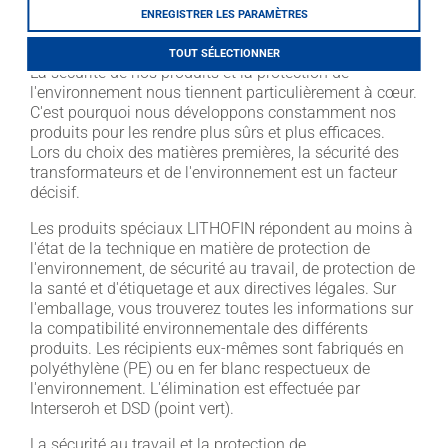
LITHOFINDER
et d'environnement.
ENREGISTRER LES PARAMÈTRES
Webshop
TOUT SÉLECTIONNER
Download
La sécurité de nos produits et la protection de
l'environnement nous tiennent particulièrement à cœur.
C'est pourquoi nous développons constamment nos
produits pour les rendre plus sûrs et plus efficaces.
Lors du choix des matières premières, la sécurité des
transformateurs et de l'environnement est un facteur
décisif.
Les produits spéciaux LITHOFIN répondent au moins à
l'état de la technique en matière de protection de
l'environnement, de sécurité au travail, de protection de
la santé et d'étiquetage et aux directives légales. Sur
l'emballage, vous trouverez toutes les informations sur
la compatibilité environnementale des différents
produits. Les récipients eux-mêmes sont fabriqués en
polyéthylène (PE) ou en fer blanc respectueux de
l'environnement. L'élimination est effectuée par
Interseroh et DSD (point vert).
La sécurité au travail et la protection de