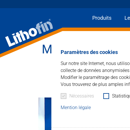
Produits
Le
Home
Actualités et plus
Marmomac - le sa
Produits
Paramètres des cookies
Sur notre site Internet, nous utili
Les solutions
collecte de données anonymisées à 
Modifier le paramétrage des cooki
Actualités et plus
Vous trouverez de plus amples inf
Entreprise
Nécessaires
Statisti
Mention légale
Contacter