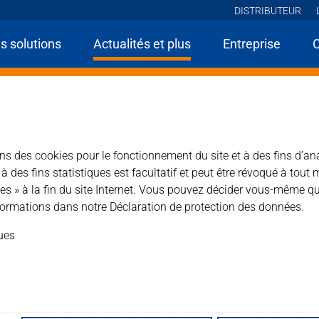
DISTRIBUTEUR
s solutions
Actualités et plus
Entreprise
Actualités
Actualités en détail
Marmomac - le salon phare du secteur inter
lon phare du secteur in
pierre naturelle
sons des cookies pour le fonctionnement du site et à des fins d’an
des fins statistiques est facultatif et peut être révoqué à tout 
es » à la fin du site Internet. Vous pouvez décider vous-même qu
24.09.2024
ormations dans notre Déclaration de protection des données.
ques