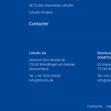
SETS Sets d'entretien Lithofin
Lithofin ProBox
Contacter
Lithofin AG
Distribut
DOMITE
Heinrich-Otto-Straße 36
73240 Wendlingen am Neckar
92 Impass
Deutschland
73190 St
Tel:
+ 49 7024 94030
Tel:
+33 (
info@lithofin.de
info@dom
Contacter
Im