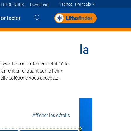
France - Francais
LITHOFINDER
Download
Deutsch
Contacter
English
national de la pierre naturelle
English
English
ternational de la
English
alyse. Le consentement relatif à la
Deutsch
moment en cliquant sur le lien «
Deutsch
Francais
elle catégorie vous acceptez.
Francais
Francais
Nederlands - BE
Nederlands
Afficher les détails