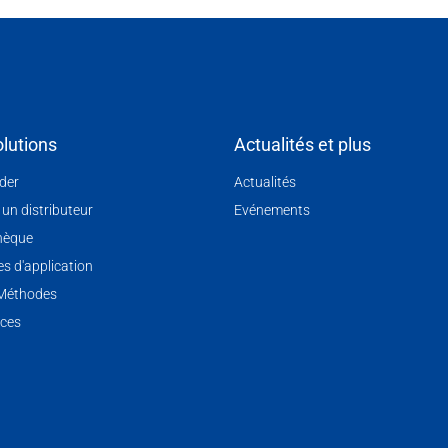
lutions
Actualités et plus
nder
Actualités
 un distributeur
Evénements
hèque
s d'application
 Méthodes
ces