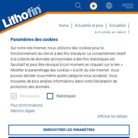
Langue
Naviga
Home
Actualités et plus
Actualités
Actualités en détail
Paramètres des cookies
Marmomac - le salon phare du secteur
international de la pierre naturelle
Produits
Sur notre site Internet, nous utilisons des cookies pour le
fonctionnement du site et à des fins d’analyse. Le consentement relatif
à la collecte de données anonymisées à des fins statistiques est
Les solutions
facultatif et peut être révoqué à tout moment en cliquant sur le lien «
Marmomac - le salon
Modifier le paramétrage des cookies » à la fin du site Internet. Vous
pouvez décider vous-même quelle catégorie vous acceptez. Vous
phare du secteur
Actualités et plus
trouverez de plus amples informations dans notre Déclaration de
protection des données.
international de la
Entreprise
Nécessaires
Statistiques
pierre naturelle
Plus d'informations
Contacter
Mention légale
24.09.2024
Afficher les détails
ENREGISTRER LES PARAMÈTRES
DISTRIBUTEUR