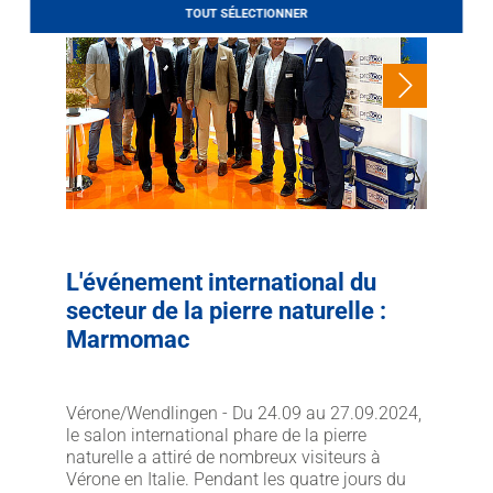
LITHOFINDER
TOUT SÉLECTIONNER
Webshop
Download
L'événement international du
secteur de la pierre naturelle :
Marmomac
Vérone/Wendlingen - Du 24.09 au 27.09.2024,
le salon international phare de la pierre
naturelle a attiré de nombreux visiteurs à
Vérone en Italie. Pendant les quatre jours du