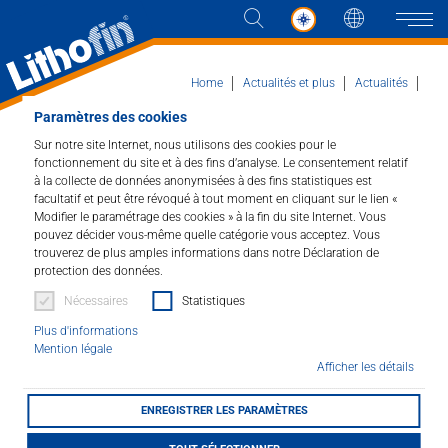
Langue
Naviga
Home
Actualités et plus
Actualités
Actualités en détail
Paramètres des cookies
Représentation de Lithofin au Portugal
Sur notre site Internet, nous utilisons des cookies pour le
Produits
fonctionnement du site et à des fins d’analyse. Le consentement relatif
à la collecte de données anonymisées à des fins statistiques est
Représentation de
facultatif et peut être révoqué à tout moment en cliquant sur le lien «
Les solutions
Modifier le paramétrage des cookies » à la fin du site Internet. Vous
Lithofin au Portugal
pouvez décider vous-même quelle catégorie vous acceptez. Vous
trouverez de plus amples informations dans notre Déclaration de
Actualités et plus
protection des données.
15.07.2024
Nécessaires
Statistiques
Entreprise
Plus d'informations
Mention légale
Lithofin a réussi à s'implanter au Portugal
Contacter
Afficher les détails
grâce à un partenariat novateur avec la
société Iberdin, qui s'établit en même temps
comme représentant exclusif des produits de
ENREGISTRER LES PARAMÈTRES
DISTRIBUTEUR
nettoyage et de traitement de surface de la