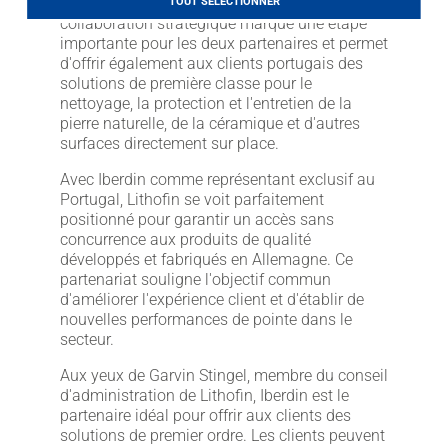
marque Lithofin sur le marché portugais. Cette
TOUT SÉLECTIONNER
LITHOFINDER
collaboration stratégique marque une étape
Download
importante pour les deux partenaires et permet
d'offrir également aux clients portugais des
solutions de première classe pour le
nettoyage, la protection et l'entretien de la
pierre naturelle, de la céramique et d'autres
surfaces directement sur place.
Avec Iberdin comme représentant exclusif au
Portugal, Lithofin se voit parfaitement
positionné pour garantir un accès sans
concurrence aux produits de qualité
développés et fabriqués en Allemagne. Ce
partenariat souligne l'objectif commun
d'améliorer l'expérience client et d'établir de
nouvelles performances de pointe dans le
secteur.
Aux yeux de Garvin Stingel, membre du conseil
d'administration de Lithofin, Iberdin est le
partenaire idéal pour offrir aux clients des
solutions de premier ordre. Les clients peuvent