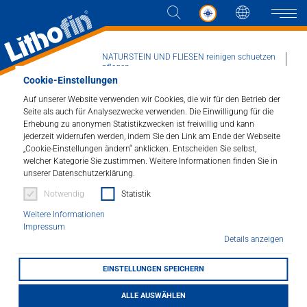
Sprache
Naviga
NATURSTEIN UND FLIESEN reinigen schuetzen
pflegen
Cookie-Einstellungen
Aktuelles
News
Newsdetail
Lithofin-Vertretung in Portugal
Auf unserer Website verwenden wir Cookies, die wir für den Betrieb der
Produkte
Seite als auch für Analysezwecke verwenden. Die Einwilligung für die
Erhebung zu anonymen Statistikzwecken ist freiwillig und kann
jederzeit widerrufen werden, indem Sie den Link am Ende der Webseite
Lösungen
Lithofin-Vertretung in
„Cookie-Einstellungen ändern“ anklicken. Entscheiden Sie selbst,
welcher Kategorie Sie zustimmen. Weitere Informationen finden Sie in
Portugal
unserer Datenschutzerklärung.
Aktuelles
Notwendig
Statistik
15.07.2024
Unternehmen
Weitere Informationen
Impressum
Details anzeigen
Kontakt
Lithofin gelingt der Schritt nach Portugal durch
die wegweisende Partnerschaft mit der Firma
EINSTELLUNGEN SPEICHERN
Iberdin, welche sich zugleich als exklusiver
Vertreter für Reinigungs- und
HÄNDLERSUCHE
ALLE AUSWÄHLEN
Oberflächenbehandlungsprodukte der Marke