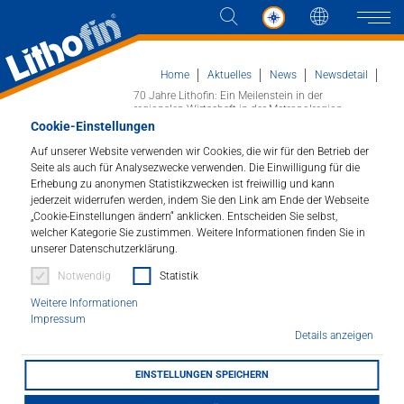
Sprache
Naviga
Home
Aktuelles
News
Newsdetail
70 Jahre Lithofin: Ein Meilenstein in der
regionalen Wirtschaft in der Metropolregion
Stuttgart
Cookie-Einstellungen
Produkte
Auf unserer Website verwenden wir Cookies, die wir für den Betrieb der
Seite als auch für Analysezwecke verwenden. Die Einwilligung für die
70 Jahre Lithofin: Ein
Lösungen
Erhebung zu anonymen Statistikzwecken ist freiwillig und kann
jederzeit widerrufen werden, indem Sie den Link am Ende der Webseite
„Cookie-Einstellungen ändern“ anklicken. Entscheiden Sie selbst,
Meilenstein in der
Aktuelles
welcher Kategorie Sie zustimmen. Weitere Informationen finden Sie in
unserer Datenschutzerklärung.
regionalen Wirtschaft
Unternehmen
Notwendig
Statistik
in der Metropolregion
Weitere Informationen
Impressum
Stuttgart
Kontakt
Details anzeigen
06.02.2024
EINSTELLUNGEN SPEICHERN
HÄNDLERSUCHE