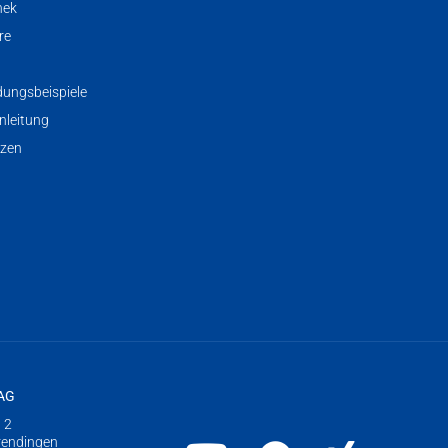
hek
re
ungsbeispiele
nleitung
nzen
 AG
 2
rendingen