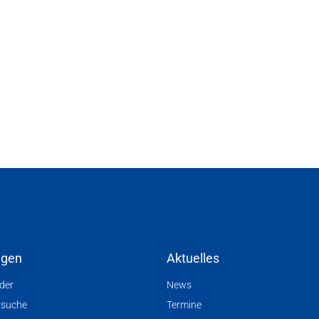
ngen
Aktuelles
nder
News
rsuche
Termine