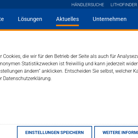
HÄNDLERSUCHE
LITHOFINDER
te
Lösungen
Aktuelles
Unternehmen
en
Aktuelles
News
Newsdetail
70 Jahre Lithofin: Ein Meilenstein in 
ofin: Ein Meilenstein in 
 Cookies, die wir für den Betrieb der Seite als auch für Analys
ft in der Metropolregion 
anonymen Statistikzwecken ist freiwillig und kann jederzeit wide
tellungen ändern“ anklicken. Entscheiden Sie selbst, welcher K
er Datenschutzerklärung.
06.02.2024
 exzellenten Service, Qualität und Beständigkeit innerhalb 
 bescheidene Werkstatt begann, hat sich im Laufe der Jahr
zehnten ist die Lithofin AG auch international erfolgreich
istorische Reise, sondern auch den Einsatz jedes einzelnen
EINSTELLUNGEN SPEICHERN
WEITERE INFOR