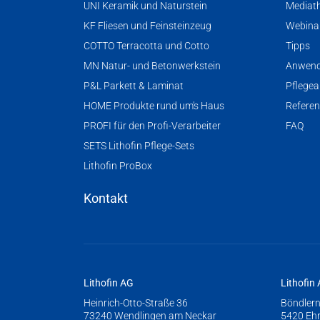
UNI Keramik und Naturstein
Mediat
KF Fliesen und Feinsteinzeug
Webina
COTTO Terracotta und Cotto
Tipps
MN Natur- und Betonwerkstein
Anwend
P&L Parkett & Laminat
Pflegea
HOME Produkte rund um's Haus
Refere
PROFI für den Profi-Verarbeiter
FAQ
SETS Lithofin Pflege-Sets
Lithofin ProBox
Kontakt
Lithofin AG
Lithofin
Heinrich-Otto-Straße 36
Böndlern
73240 Wendlingen am Neckar
5420 Eh