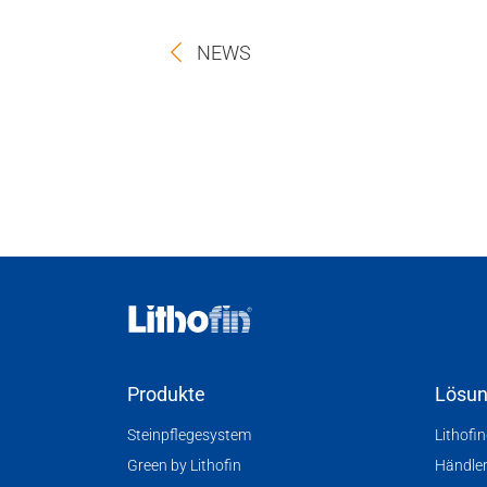
NEWS
Produkte
Lösu
Steinpflegesystem
Lithofi
Green by Lithofin
Händle