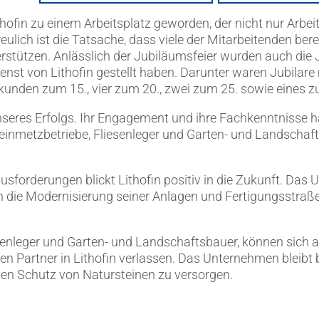
thofin zu einem Arbeitsplatz geworden, der nicht nur Arbei
reulich ist die Tatsache, dass viele der Mitarbeitenden b
rstützen. Anlässlich der Jubiläumsfeier wurden auch die J
enst von Lithofin gestellt haben. Darunter waren Jubilare 
unden zum 15., vier zum 20., zwei zum 25. sowie eines z
unseres Erfolgs. Ihr Engagement und ihre Fachkenntnisse 
 Steinmetzbetriebe, Fliesenleger und Garten- und Landschaft
ausforderungen blickt Lithofin positiv in die Zukunft. Das
h in die Modernisierung seiner Anlagen und Fertigungsstra
iesenleger und Garten- und Landschaftsbauer, können sic
en Partner in Lithofin verlassen. Das Unternehmen bleibt 
den Schutz von Natursteinen zu versorgen.