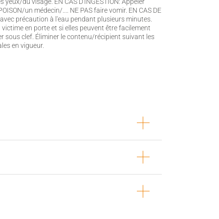
es yeux/du visage. EN CAS D'INGESTION: Appeler
SON/un médecin/.... NE PAS faire vomir. EN CAS DE
ec précaution à l'eau pendant plusieurs minutes.
la victime en porte et si elles peuvent être facilement
r sous clef. Éliminer le contenu/récipient suivant les
les en vigueur.