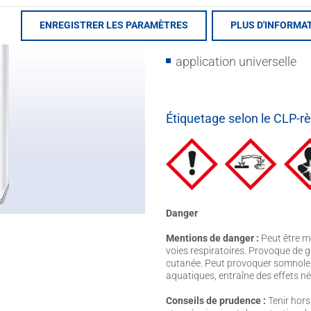
concentré - très économ
ENREGISTRER LES PARAMÈTRES
PLUS D'INFORMA
très actif
application universelle
Étiquetage selon le CLP-r
Danger
Mentions de danger :
Peut être mo
voies respiratoires. Provoque de g
cutanée. Peut provoquer somnolen
aquatiques, entraîne des effets né
Conseils de prudence :
Tenir hors