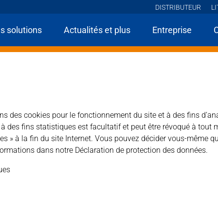
DISTRIBUTEUR
L
s solutions
Actualités et plus
Entreprise
ome
Produits
UNI Céramique & Pierre Naturelle et Artificielle
Lithofin W
.
sons des cookies pour le fonctionnement du site et à des fins d’an
des fins statistiques est facultatif et peut être révoqué à tout 
es » à la fin du site Internet. Vous pouvez décider vous-même qu
ormations dans notre Déclaration de protection des données.
ures de graisse et d’huile, les restes de produits d’entretien
ques
Type de produit : nettoyant