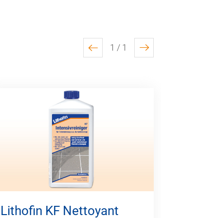
1 / 1
previous
next
Lithofin KF Nettoyant