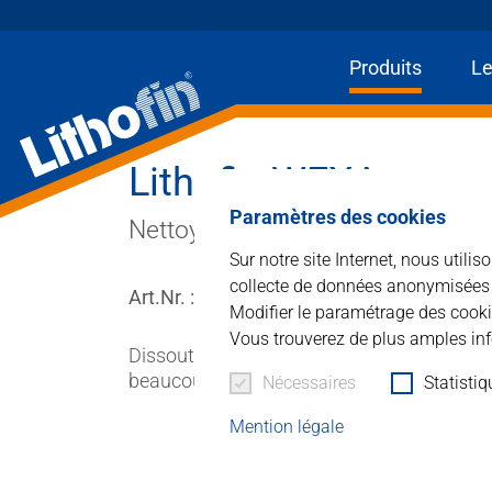
Produits
Le
H
Lithofin WEXA
Produits
Paramètres des cookies
Nettoyant de base et nettoie-tout
Les solutions
Sur notre site Internet, nous utili
collecte de données anonymisées à 
Art.Nr. : 012
Actualités et plus
Modifier le paramétrage des cooki
Vous trouverez de plus amples inf
Dissout et élimine scrupuleusement les saliss
Entreprise
beaucoup d’autres taches et salissures.
Nécessaires
Statisti
Contacter
Mention légale