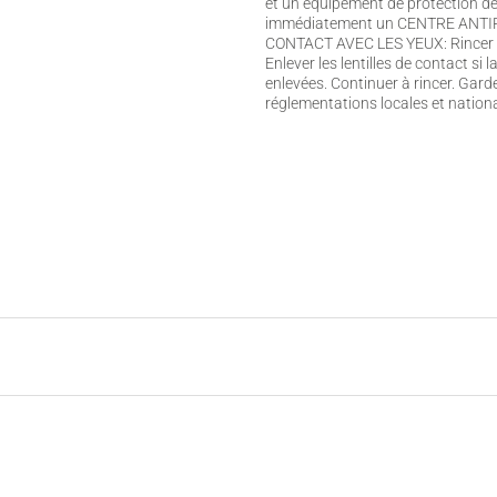
et un équipement de protection d
immédiatement un CENTRE ANTIPOI
CONTACT AVEC LES YEUX: Rincer av
Enlever les lentilles de contact si 
enlevées. Continuer à rincer. Garde
réglementations locales et nationa