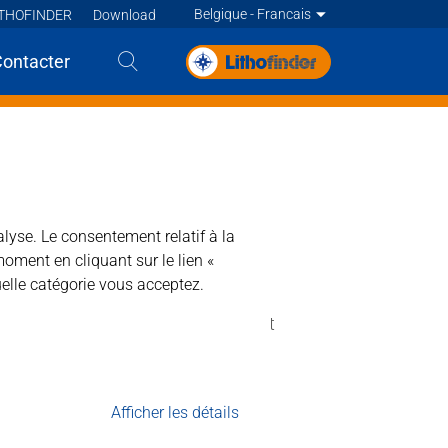
Belgique - Francais
ITHOFINDER
Download
Deutsch
Contacter
English
EXA
English
Deutsch
Deutsch
Francais
Francais
alyse. Le consentement relatif à la
moment en cliquant sur le lien «
Francais
Nederlands - BE
elle catégorie vous acceptez.
Nederlands
, les pellicules de cire, la rouille et
Afficher les détails
 alcalin