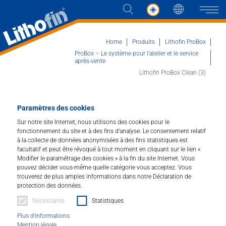
Langue
Naviga
Home
Produits
Lithofin ProBox
ProBox – Le système pour l'atelier et le service
après-vente
Lithofin ProBox Clean (3)
Produits
Les solutions
Lithofin ProBox Clean (Cuisine)
Paramètres des cookies
Sur notre site Internet, nous utilisons des cookies pour le
Comme boîte de service pour les installateurs
Actualités et plus
fonctionnement du site et à des fins d’analyse. Le consentement relatif
sur chantier
à la collecte de données anonymisées à des fins statistiques est
facultatif et peut être révoqué à tout moment en cliquant sur le lien «
Entreprise
Modifier le paramétrage des cookies » à la fin du site Internet. Vous
Art.Nr. : 02-461
pouvez décider vous-même quelle catégorie vous acceptez. Vous
trouverez de plus amples informations dans notre Déclaration de
Contacter
protection des données.
La Lithofin ProBox Clean (Cuisine) contient la gamme
complète de nettoyants et d'outils spéciaux pour le
Nécessaires
Statistiques
nettoyage professionnel des plans de travail de cuisine
DISTRIBUTEUR
Plus d'informations
en pierre naturelle, en composite de quartz et en
Mention légale