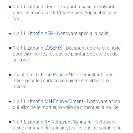
1 x 1 L
Lithofin LEV
- Décapant à base de solvant
pour les résidus de kit/mastiques. Applicable sans
eau.
1 x 1 L
Lithofin ASR
- Nettoyant spécial alcalin.
1 x 1 L
Lithofin LÖSEFIX
- Décapant de cire et d'huile
pour éliminer les résidus de peinture, de colle et de
silicone.
1 x 500 ml
Lithofin Rouille-Net
- Dérouillant sans
acide pour les surfaces en pierre sensibles aux
acides.
1 x 1 L
Lithofin MN Enlève-Ciment
- Nettoyant acide
qui élimine le mortier, le voile de ciment et la rouille.
1 x 1 L
Lithofin KF Nettoyant Sanitaire
- Nettoyant
acide éliminant le calcaire, les résidus de savon et la