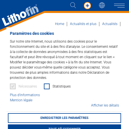
Langue
Naviga
Home
Actualités et plus
Actualités
Actualités en détail
Paramètres des cookies
Île du Musée Berlin, Musée de Pergame
Sur notre site Internet, nous utilisons des cookies pour le
Produits
fonctionnement du site et à des fins d’analyse. Le consentement relatif
à la collecte de données anonymisées à des fins statistiques est
Île du Musée Berlin,
facultatif et peut être révoqué à tout moment en cliquant sur le lien «
Les solutions
Modifier le paramétrage des cookies » à la fin du site Internet. Vous
Musée de Pergame
pouvez décider vous-même quelle catégorie vous acceptez. Vous
trouverez de plus amples informations dans notre Déclaration de
Actualités et plus
protection des données.
20.01.2026
Nécessaires
Statistiques
Entreprise
Plus d'informations
Mention légale
Contacter
Afficher les détails
ENREGISTRER LES PARAMÈTRES
DISTRIBUTEUR