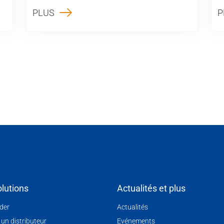
PLUS
P
lutions
Actualités et plus
nder
Actualités
 un distributeur
Evénements