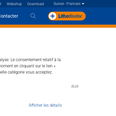
Suisse - Francais
R
Webshop
Download
Deutsch
Contacter
English
English
English
English
Deutsch
alyse. Le consentement relatif à la
moment en cliquant sur le lien «
Deutsch
Francais
elle catégorie vous acceptez.
Francais
 en carreaux de céramique résistants aux
Francais
Nederlands - BE
Nederlands
Afficher les détails
t acide et solvanté