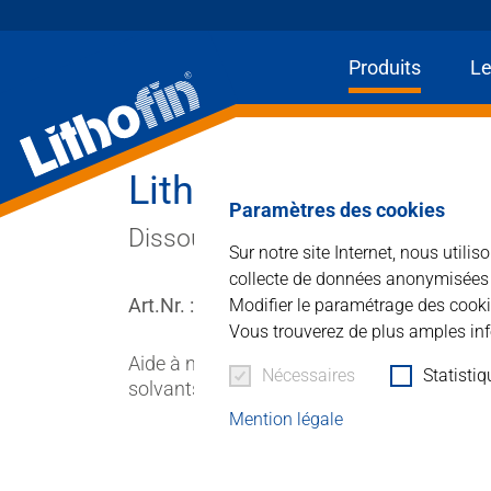
Produits
Le
Lithofin KF Sil-Net
Produits
Paramètres des cookies
Dissout le silicone.
Les solutions
Sur notre site Internet, nous utili
collecte de données anonymisées à 
Actualités et plus
Art.Nr. : 113
Modifier le paramétrage des cooki
Vous trouverez de plus amples inf
Entreprise
Aide à nettoyer les taches et à éliminer le
Nécessaires
Statisti
solvants et aux acides comme la céramique, 
Contacter
Mention légale