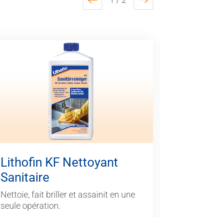
previous
next
Lithof
Lithofin KF Nettoyant
Sanitaire
Elimine l
Nettoie, fait briller et assainit en une
seule opération.