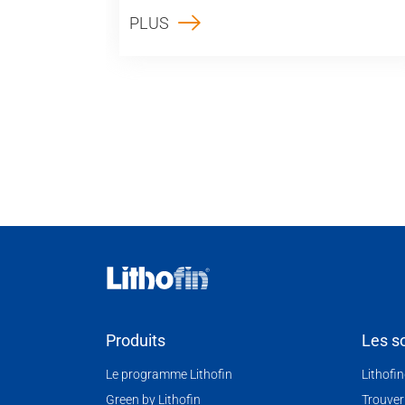
PLUS
Produits
Les so
Le programme Lithofin
Lithofi
Green by Lithofin
Trouver