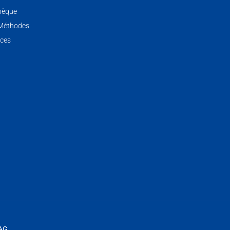
hèque
 Méthodes
ces
 AG