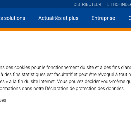
DISTRIBUTEUR
LITHOFINDE
s solutions
Actualités et plus
Entreprise
Home
Produits
KF Céramique et grès cérame
Lithofin KF Sil-Net
sons des cookies pour le fonctionnement du site et à des fins d’an
des fins statistiques est facultatif et peut être révoqué à tout 
es » à la fin du site Internet. Vous pouvez décider vous-même qu
ormations dans notre Déclaration de protection des données.
s vieux joints en silicone. Convient à tous les revêtements
ques
la porcelaine, le verre ou d’autres surfaces similaires.
Type de produit : nettoyan