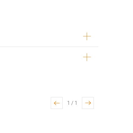
1 / 1
previous
next