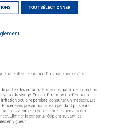
TIONS
TOUT SÉLECTIONNER
èglement
uer une allergie cutanée. Provoque une sévère
 de portée des enfants. Porter des gants de protection
 yeux/du visage. En cas d'irritation ou d'éruption
'irritation oculaire persiste: consulter un médecin. EN
incer avec précaution à l'eau pendant plusieurs
ntact si la victime en porte et si elles peuvent être
ncer. Éliminer le contenu/récipient suivant les
les en vigueur.