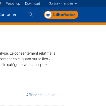
Suisse - Francais
R
Webshop
Download
Deutsch
Contacter
Deutsch
Deutsch
Francais
Francais
alyse. Le consentement relatif à la
moment en cliquant sur le lien «
elle catégorie vous acceptez.
 le jointoiement.
Afficher les détails
on à base d’eau