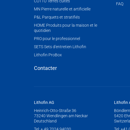
COTTO Terres cuites
FAQ
MN Pierre naturelle et artificielle
P&L Parquets et stratifiés
HOME Produits pour la maison et le
quotidien
PRO pour le professionnel
SETS Sets d'entretien Lithofin
Lithofin ProBox
Contacter
Lithofin AG
Lithofin
Heinrich-Otto-Straße 36
Böndlern
73240 Wendlingen am Neckar
5420 Eh
Deutschland
Switzerl
Tel:
+ 49 7024 94030
Tel:
+41 (