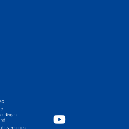
 AG
 2
rendingen
Youtube
and
0) 56 203 18 50