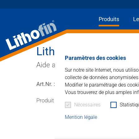
Produits
Le
Lithofin AFH
Produits
Paramètres des cookies
Aide au jointoiement des surfac
Les solutions
Sur notre site Internet, nous utili
collecte de données anonymisées à 
Art.Nr. : 343
Modifier le paramétrage des cooki
Actualités et plus
Vous trouverez de plus amples inf
Produit de protection riche en acrylate, à 
Entreprise
Nécessaires
Statisti
Mention légale
Contacter