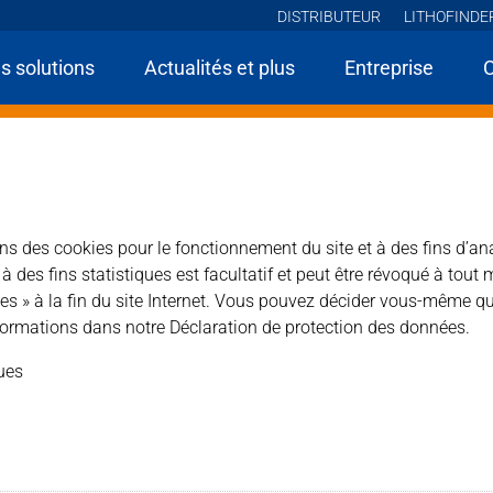
DISTRIBUTEUR
LITHOFINDE
s solutions
Actualités et plus
Entreprise
Home
Produits
PRO pour le professionnel
Lithofin AFH
es poreuses.
sons des cookies pour le fonctionnement du site et à des fins d’an
des fins statistiques est facultatif et peut être révoqué à tout 
es » à la fin du site Internet. Vous pouvez décider vous-même qu
ormations dans notre Déclaration de protection des données.
base d’eau. Idéal pour protéger les supports poreux pendant
ques
Type de produit : Dispersi
ne laisse aucun résidu