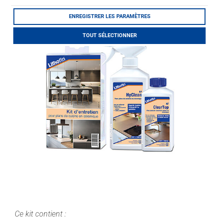
LITHOFINDER
ClearTop.
ENREGISTRER LES PARAMÈTRES
Webshop
Download
TOUT SÉLECTIONNER
Ce kit contient :