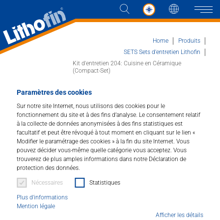
Langue
Naviga
Home
Produits
SETS Sets d'entretien Lithofin
Kit d'entretien 204: Cuisine en Céramique
(Compact-Set)
Produits
Paramètres des cookies
Les solutions
Kit d'entretien pour plans de
Sur notre site Internet, nous utilisons des cookies pour le
fonctionnement du site et à des fins d’analyse. Le consentement relatif
cuisine en céramique
à la collecte de données anonymisées à des fins statistiques est
Actualités et plus
facultatif et peut être révoqué à tout moment en cliquant sur le lien «
Art.Nr. 204-11
Modifier le paramétrage des cookies » à la fin du site Internet. Vous
Entreprise
pouvez décider vous-même quelle catégorie vous acceptez. Vous
trouverez de plus amples informations dans notre Déclaration de
Art.Nr. : 204-11
protection des données.
Contacter
Nécessaires
Statistiques
Kit d'entretien : pour tous les plans de travail en
céramique. Lithofin KF HyClean pour le nettoyage
Plus d'informations
quotidien des plans de travail de cuisine. Vous
Mention légale
DISTRIBUTEUR
éliminez les fortes salissures avec Lithofin KF
Afficher les détails