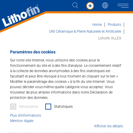
Langue
Naviga
Home
Produits
UNI Céramique & Pierre Naturelle et Artificielle
Lithofin ALLEX
Produits
Paramètres des cookies
Lithofin ALLEX
Les solutions
Sur notre site Internet, nous utilisons des cookies pour le
fonctionnement du site et à des fins d’analyse. Le consentement relatif
Nettoyant spécial pour surfaces extérieures.
à la collecte de données anonymisées à des fins statistiques est
Actualités et plus
facultatif et peut être révoqué à tout moment en cliquant sur le lien «
Modifier le paramétrage des cookies » à la fin du site Internet. Vous
Art.Nr. : 032
pouvez décider vous-même quelle catégorie vous acceptez. Vous
Entreprise
trouverez de plus amples informations dans notre Déclaration de
protection des données.
Elimine les salissures courantes, les mousses et les
lichens. Les terrasses, allées, escaliers, murs, en terre
Contacter
Nécessaires
Statistiques
cuite, crépi, pierre, béton ou bois redeviennent clairs et
Plus d'informations
propres. Lithofin ALLEX* est parfaitement adapté à une
Mention légale
utilisation sur des endroits difficiles d'accès comme les
Afficher les détails
DISTRIBUTEUR
installations solaires.