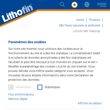
Langue
Naviga
Home
Produits
MN Pierre naturelle et artificielle
Lithofin MN Vlekstop
Produits
Paramètres des cookies
Lithofin MN Vlekstop
Sur notre site Internet, nous utilisons des cookies pour le
Les solutions
fonctionnement du site et à des fins d’analyse. Le consentement relatif
Imprégnation pour les pierres naturelles et le
à la collecte de données anonymisées à des fins statistiques est
béton.
facultatif et peut être révoqué à tout moment en cliquant sur le lien «
Actualités et plus
Modifier le paramétrage des cookies » à la fin du site Internet. Vous
pouvez décider vous-même quelle catégorie vous acceptez. Vous
Art.Nr. : 166
Entreprise
trouverez de plus amples informations dans notre Déclaration de
protection des données.
Cette imprégnation spéciale protège contre les taches
Nécessaires
Statistiques
Contacter
les revêtements en pierres et les dalles de béton
Plus d'informations
absorbantes et sensibles. Empêche considérablement
Mention légale
la pénétration d'huile, de graisse et d'eau, facilitant
Afficher les détails
DISTRIBUTEUR
ainsi l'entretien. Indispensable dans la cuisine et la