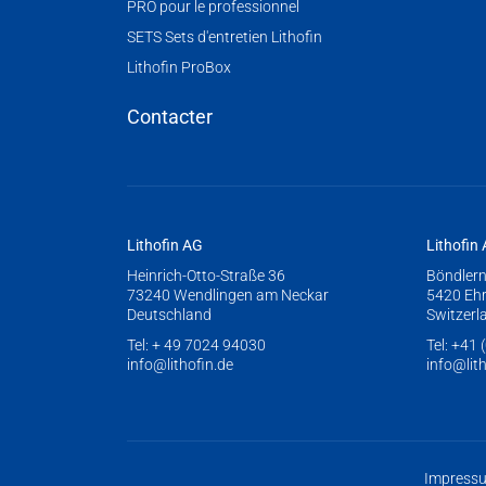
PRO pour le professionnel
SETS Sets d'entretien Lithofin
Lithofin ProBox
Contacter
Lithofin AG
Lithofin
Heinrich-Otto-Straße 36
Böndlern
73240 Wendlingen am Neckar
5420 Eh
Deutschland
Switzerl
Tel:
+ 49 7024 94030
Tel:
+41 (
info@lithofin.de
info@lit
Impress