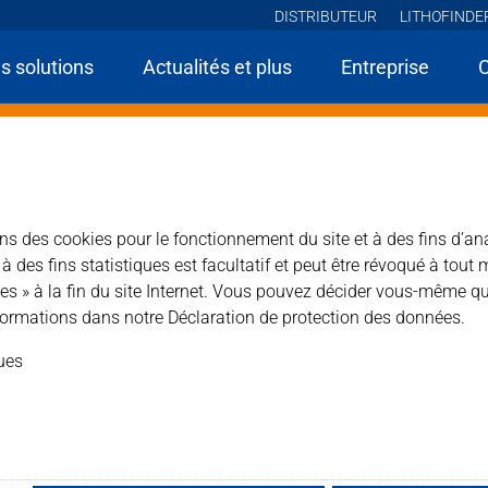
DISTRIBUTEUR
LITHOFINDE
s solutions
Actualités et plus
Entreprise
e
Produits
MN Pierre naturelle et artificielle
Lithofin MN Betoncoating -
ting -black-
r les couleurs.
sons des cookies pour le fonctionnement du site et à des fins d’an
des fins statistiques est facultatif et peut être révoqué à tout 
es » à la fin du site Internet. Vous pouvez décider vous-même qu
ormations dans notre Déclaration de protection des données.
améliore l'aspect et rend les surfaces en blocs de béton plus
ques
te teinte noire.
Type de produit : Scelleme