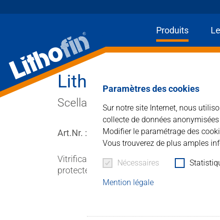
Produits
Le
Hom
Lithofin MN Betoncoa
Produits
Paramètres des cookies
Scellant à base d'eau pour ravive
Sur notre site Internet, nous utili
Les solutions
collecte de données anonymisées à 
Modifier le paramétrage des cooki
Art.Nr. : 962
Actualités et plus
Vous trouverez de plus amples inf
Vitrification prête à l'emploi à base d'eau 
Entreprise
Nécessaires
Statisti
protecteur et colore la surface d'une élégan
Mention légale
Contacter