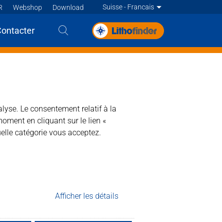
Suisse - Francais
R
Webshop
Download
Deutsch
Contacter
English
black-
English
Deutsch
Deutsch
Francais
alyse. Le consentement relatif à la
Francais
moment en cliquant sur le lien «
Francais
Nederlands - BE
elle catégorie vous acceptez.
Nederlands
 faciles à entretenir. Forme un film
Afficher les détails
nt à base d'eau