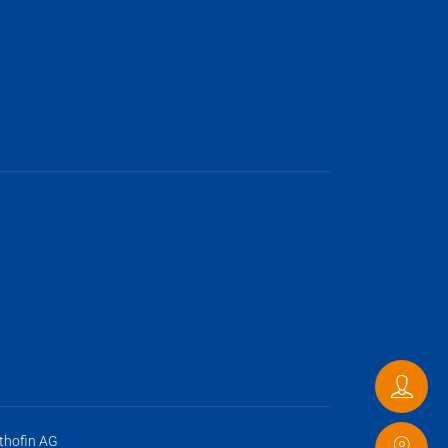
Conta
thofin AG