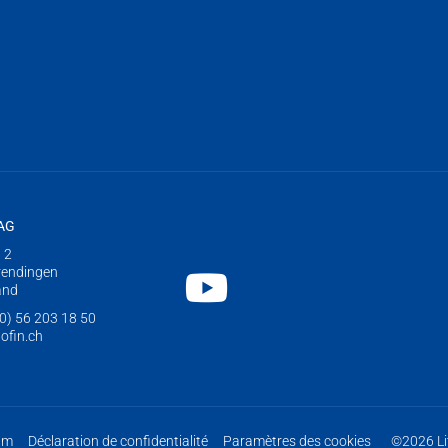
 AG
 2
rendingen
Youtube
and
0) 56 203 18 50
hofin.ch
um
Déclaration de confidentialité
Paramètres des cookies
©2026 Li