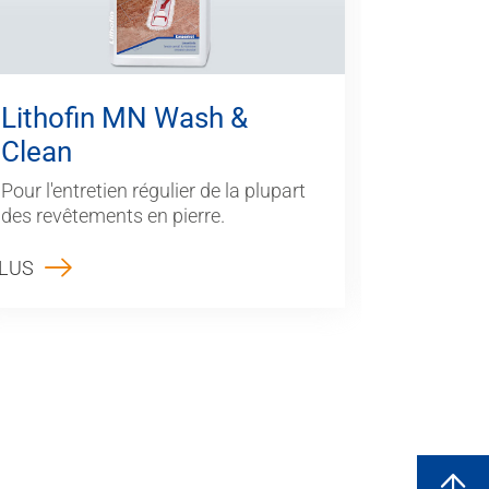
Litho
Lithofin MN Wash &
Clean
Imprégnat
aqueuse. 
Pour l'entretien régulier de la plupart
ecoBase.
des revêtements en pierre.
LUS
PLUS