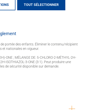
res
TIONS
TOUT SÉLECTIONNER
èglement
 de portée des enfants. Éliminer le contenu/récipient
s et nationales en vigueur.
(2H)-ONE ; MÉLANGE DE: 5-CHLORO-2-MÉTHYL-2H-
H-ISOTHIAZOL-3-ONE (3:1). Peut produire une
nées de sécurité disponible sur demande.