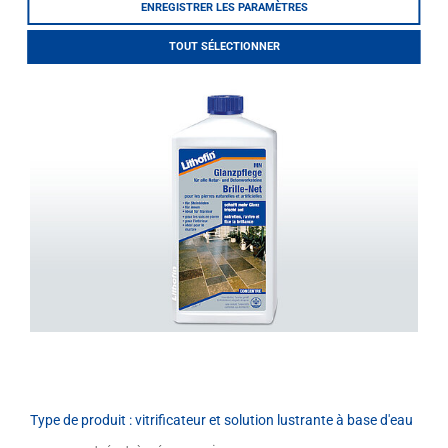
aussi le traitement initial des revêtements polis,
ENREGISTRER LES PARAMÈTRES
LITHOFINDER
rugueux ou ternes.
Webshop
TOUT SÉLECTIONNER
Download
Type de produit : vitrificateur et solution lustrante à base d'eau