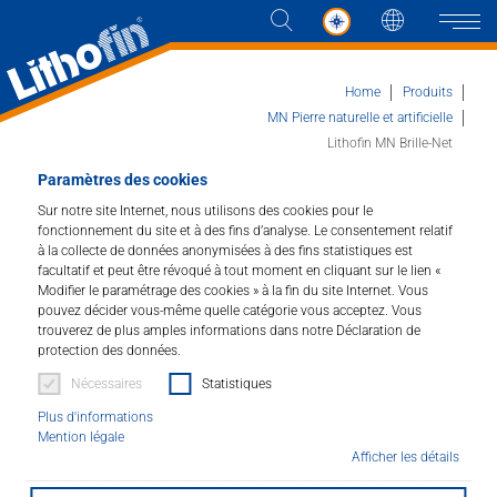
Langue
Naviga
Home
Produits
MN Pierre naturelle et artificielle
Lithofin MN Brille-Net
Produits
Paramètres des cookies
Sur notre site Internet, nous utilisons des cookies pour le
Lithofin MN Brille-Net
Les solutions
fonctionnement du site et à des fins d’analyse. Le consentement relatif
à la collecte de données anonymisées à des fins statistiques est
Pour l'entretien du brillant des marbres polis et
facultatif et peut être révoqué à tout moment en cliquant sur le lien «
Actualités et plus
autres surfaces en pierre.
Modifier le paramétrage des cookies » à la fin du site Internet. Vous
pouvez décider vous-même quelle catégorie vous acceptez. Vous
trouverez de plus amples informations dans notre Déclaration de
Art.Nr. : 172
Entreprise
protection des données.
Nécessaires
Statistiques
Pour raviver occasionnellement le brillant des sols en
Contacter
marbre et autres pierres polies. Contribue à maintenir
Plus d'informations
Mention légale
une surface résistante et constitue un entretien
Afficher les détails
complémentaire idéal. Produit idéal de soins
DISTRIBUTEUR
complémentaires pour tous les sols brillants. Permet