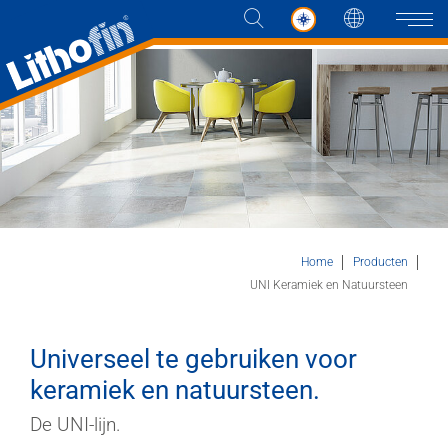
Taal
Naviga
Producten
Oplossingen
Nieuws en meer
Home
Producten
UNI Keramiek en Natuursteen
Bedrijf
Universeel te gebruiken voor
Contact
keramiek en natuursteen.
De UNI-lijn.
VERKOOPPUNTEN