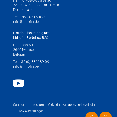
Heinrich-Otto-Straße 36
73240 Wendlingen am Neckar
Deutschland
Tel:
+ 49 7024 94030
info@lithofin.de
Distribution in Belgium:
Lithofin BeNeLux B.V.
Heirbaan 50
2640 Mortsel
Belgium
Tel:
+32 (0) 336639-09
info@lithofin.be
Youtube
Contact
Impressum
Verklaring van gegevensbeveiliging
Cookie-instellingen