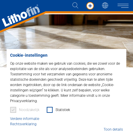
Taal
Naviga
Producten
Cookie-instellingen
Oplossingen
Op onze website maken we gebruik van cookies, die we zowel voor de
exploitatie van de site als voor analysedoeleinden gebruiken.
Toestemming voor het verzamelen van gegevens voor anonieme
Nieuws en meer
Home
Producten
statistische doeleinden geschiedt vrijwillig. Deze kan te allen tijde
Steenonderhoudssysteem
worden ingetrokken, door op de link onderaan de website „Cookie-
instellingen wijzigen“ te klikken. U kunt zelf bepalen, voor welke
Bedrijf
categorie u toestemming geeft. Meer informatie vindt u in onze
Privacyverklaring.
Reinigen. Beschermen.
Contact
Noodzakelijk
Statistiek
Onderhouden.
Verdere informatie
Rechtsverklaring
VERKOOPPUNTEN
Lithofin Steenonderhoudssysteem.
Toon details