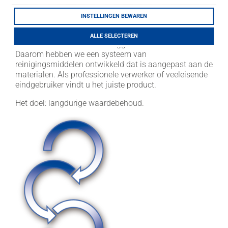
LITHOFINDER
INSTELLINGEN BEWAREN
Download
Het langdurig waardevasthouden van materialen zoals
keramiek, porseleinsteen, terracotta en cotto,
ALLE SELECTEREN
natuursteen en betonsteen liggen ons na aan het hart.
Daarom hebben we een systeem van
reinigingsmiddelen ontwikkeld dat is aangepast aan de
materialen. Als professionele verwerker of veeleisende
eindgebruiker vindt u het juiste product.
Het doel: langdurige waardebehoud.