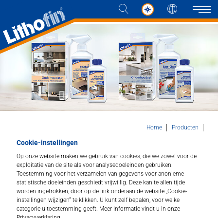
Taal
Naviga
Producten
Oplossingen
Nieuws en meer
Home
Producten
SETS Lithofin Onderhoudssets
Cookie-instellingen
Bedrijf
Op onze website maken we gebruik van cookies, die we zowel voor de
exploitatie van de site als voor analysedoeleinden gebruiken.
Onderhoudssets voor
Contact
Toestemming voor het verzamelen van gegevens voor anonieme
statistische doeleinden geschiedt vrijwillig. Deze kan te allen tijde
natuursteen, keuken en keramiek.
worden ingetrokken, door op de link onderaan de website „Cookie-
instellingen wijzigen“ te klikken. U kunt zelf bepalen, voor welke
VERKOOPPUNTEN
categorie u toestemming geeft. Meer informatie vindt u in onze
De onderhoudssets van Lithofin bevatten producten die
Privacyverklaring.