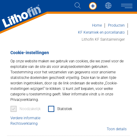
Taal
Naviga
Home
Producten
KF Keramiek en porcellanato
Lithofin KF Sanitairreiniger
Producten
Cookie-instellingen
Lithofin KF Sanitairreiniger
Op onze website maken we gebruik van cookies, die we zowel voor de
Oplossingen
exploitatie van de site als voor analysedoeleinden gebruiken.
Voor het regelmatige onderhoud van natte
Toestemming voor het verzamelen van gegevens voor anonieme
Nieuws en meer
statistische doeleinden geschiedt vrijwillig. Deze kan te allen tijde
ruimtes.
worden ingetrokken, door op de link onderaan de website „Cookie-
instellingen wijzigen“ te klikken. U kunt zelf bepalen, voor welke
Artikel nummer : 111
Bedrijf
categorie u toestemming geeft. Meer informatie vindt u in onze
Privacyverklaring.
Voor het regelmatige onderhoud van natte ruimtes,
Contact
Noodzakelijk
Statistiek
voor glans en hygiënische reinheid. Verwijdert
Verdere informatie
kalkaanslag en ketelsteen, roest, vetaanslag en
Rechtsverklaring
zeepresten. Reinigt chroom, keramiek, roestvrij staal
Toon details
VERKOOPPUNTEN
enz.