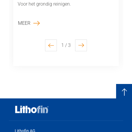
Voor het grondig reinigen.
MEER
1 / 3
previous
next
Lithofin AG