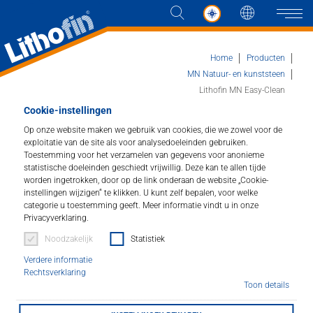
Taal
Naviga
Home
Producten
MN Natuur- en kunststeen
Lithofin MN Easy-Clean
Producten
Cookie-instellingen
Op onze website maken we gebruik van cookies, die we zowel voor de
Lithofin MN Easy-Clean
Oplossingen
exploitatie van de site als voor analysedoeleinden gebruiken.
Toestemming voor het verzamelen van gegevens voor anonieme
Voor werkbladen in natuursteen.
statistische doeleinden geschiedt vrijwillig. Deze kan te allen tijde
Nieuws en meer
worden ingetrokken, door op de link onderaan de website „Cookie-
instellingen wijzigen“ te klikken. U kunt zelf bepalen, voor welke
Artikel nummer : 189
categorie u toestemming geeft. Meer informatie vindt u in onze
Bedrijf
Privacyverklaring.
Voor het snel en moeiteloos reinigen voor en na het
Noodzakelijk
Statistiek
koken. Verwijdert vettig oppervlaktevuil, steunt de
Contact
werking van de impregnering en verhindert vlekken.
Verdere informatie
Rechtsverklaring
Toon details
VERKOOPPUNTEN